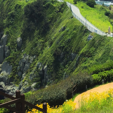
알리는 이야기
공지사항
소식받기
활동현황
자료실
문의하기
마음잇기
기부・후원하기
연간기금 및 활동 실적내역
KO
Beyond the Route
길 위에서 사람과 지역, 자연을 잇고 지속가능한 걷기문화를 만듭니다
자세히 보기